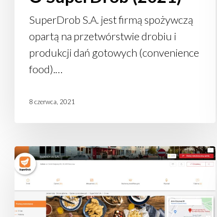
SuperDrob S.A. jest firmą spożywczą
opartą na przetwórstwie drobiu i
produkcji dań gotowych (convenience
food).…
8 czerwca, 2021
SuperDrob
w serwisie
GoWork.pl