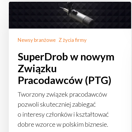
SuperDrob
w nowym
Związku
Pracodawców
Newsy branżowe
Z życia firmy
(PTG)
SuperDrob w nowym
Związku
Pracodawców (PTG)
Tworzony związek pracodawców
pozwoli skuteczniej zabiegać
o interesy członków i kształtować
dobre wzorce w polskim biznesie.