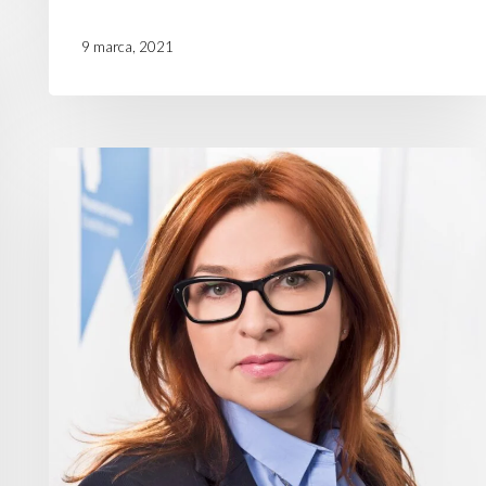
9 marca, 2021
Nowy
Dyrektor
ds. HR
w SuperDrob