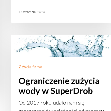
14 września, 2020
Ograniczenie
zużycia
wody
w SuperDrob
Z życia firmy
Ograniczenie zużycia
wody w SuperDrob
Od 2017 roku udało nam się
zaoszczędzić w zależności od procesu