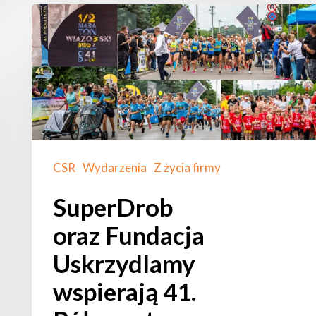
SuperDrob
oraz Fundacja
Uskrzydlamy
wspierają
41.
Półmaraton
Wiązowski
CSR
Wydarzenia
Z życia firmy
SuperDrob
oraz Fundacja
Uskrzydlamy
wspierają 41.