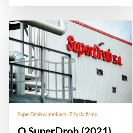
O SuperDrob
(2021)
SuperDrob w mediach
Z życia firmy
O SuperDrob (2021)