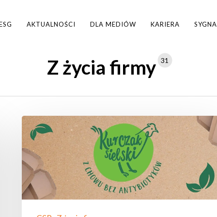
ESG
AKTUALNOŚCI
DLA MEDIÓW
KARIERA
SYGNA
Z życia firmy
31
REDUKUJEMY
PLASTIK
W NASZYCH
OPAKOWANIACH