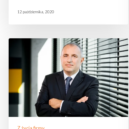
12 października, 2020
List
prezesa
w raporcie
zrównoważonego
rozwoju
Z życia firmy