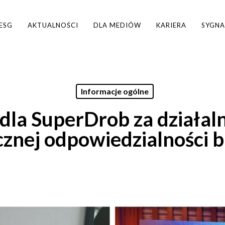
ESG
AKTUALNOŚCI
DLA MEDIÓW
KARIERA
SYGNA
Informacje ogólne
dla SuperDrob za działaln
cznej odpowiedzialności b