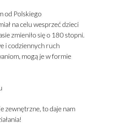
m od Polskiego
ał na celu wesprzeć dzieci
sie zmieniło się o 180 stopni.
e i codziennych ruch
aniom, mogą je w formie
u
je zewnętrzne, to daje nam
iałania!