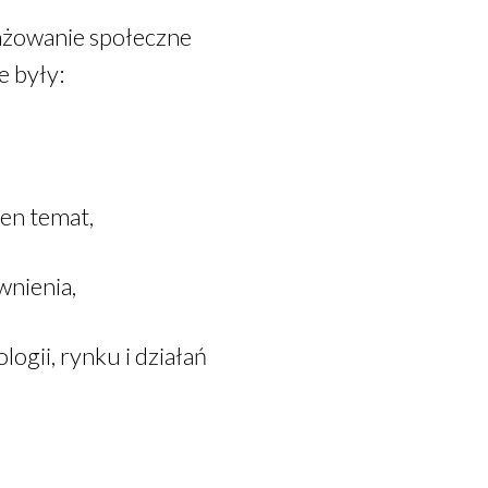
ażowanie społeczne
e były:
en temat,
wnienia,
ogii, rynku i działań