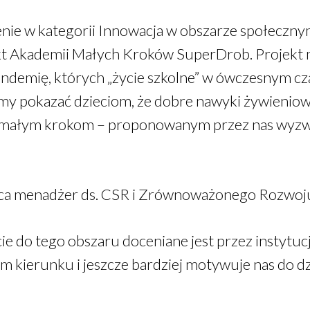
ie w kategorii Innowacja w obszarze społeczny
t Akademii Małych Kroków SuperDrob. Projekt mi
andemię, których „życie szkolne” w ówczesnym cza
śmy pokazać dzieciom, że dobre nawyki żywieniow
ki małym krokom – proponowanym przez nas wyzw
ca menadżer ds. CSR i Zrównoważonego Rozwoj
cie do tego obszaru doceniane jest przez instytuc
 kierunku i jeszcze bardziej motywuje nas do dz