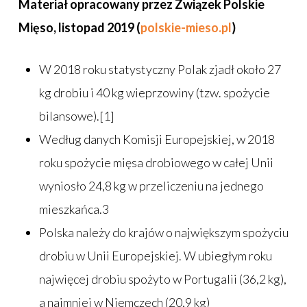
Materiał opracowany przez Związek Polskie
Mięso, listopad 2019 (
polskie-mieso.pl
)
W 2018 roku statystyczny Polak zjadł około 27
kg drobiu i 40 kg wieprzowiny (tzw. spożycie
bilansowe).[1]
Według danych Komisji Europejskiej, w 2018
roku spożycie mięsa drobiowego w całej Unii
wyniosło 24,8 kg w przeliczeniu na jednego
mieszkańca.3
Polska należy do krajów o największym spożyciu
drobiu w Unii Europejskiej. W ubiegłym roku
najwięcej drobiu spożyto w Portugalii (36,2 kg),
a najmniej w Niemczech (20,9 kg)