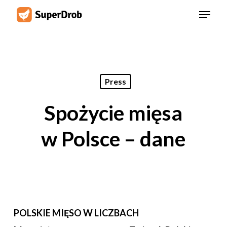
Skip
Menu
to
main
content
Press
Spożycie mięsa
w Polsce – dane
POLSKIE MIĘSO W LICZBACH