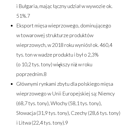
i Bułgaria, mając łączny udział w wywozie ok.
51%.7
Eksport mięsa wieprzowego, dominującego
w towarowej strukturze produktów
wieprzowych, w 2018 roku wyniósł ok. 460,4
tys. ton w wadze produktu i był o 2,3%
(o 10,2 tys. tony) większy niż w roku
poprzednim.8
Głównymi rynkami zbytu dla polskiego mięsa
wieprzowego w Unii Europejskiej są: Niemcy
(68,7 tys. tony), Włochy (58,1 tys. tony),
Słowacja (31,9 tys. tony), Czechy (28,6 tys. tony)
i Litwa (22,4 tys. tony).9