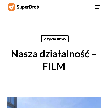
Skip
Menu
to
main
content
Z życia firmy
Nasza działalność –
FILM