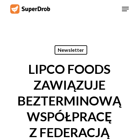
Skip
Menu
to
main
content
Newsletter
LIPCO FOODS
ZAWIĄZUJE
BEZTERMINOWĄ
WSPÓŁPRACĘ
Z FEDERACJĄ