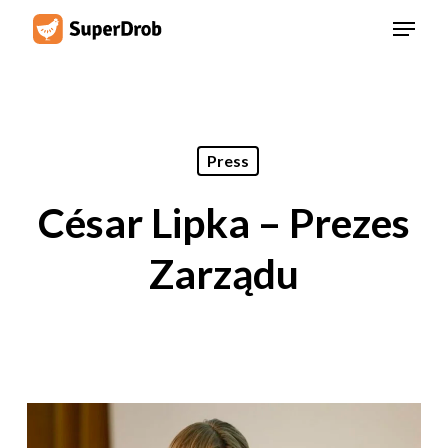
Skip
Menu
to
main
content
Press
César Lipka – Prezes
Zarządu