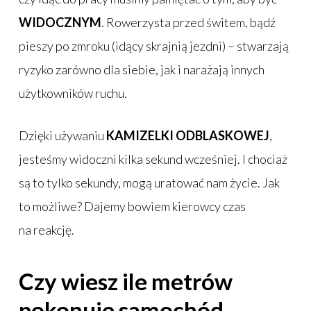
WIDOCZNYM
. Rowerzysta przed świtem, bądź
pieszy po zmroku (idący skrajnią jezdni) – stwarzają
ryzyko zarówno dla siebie, jak i narażają innych
użytkowników ruchu.
Dzięki używaniu
KAMIZELKI ODBLASKOWEJ
,
jesteśmy widoczni kilka sekund wcześniej. I chociaż
są to tylko sekundy, mogą uratować nam życie. Jak
to możliwe? Dajemy bowiem kierowcy czas
na reakcję.
Czy wiesz ile metrów
pokonuje samochód