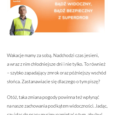
Wakacje mamy za sobą. Nadchodzi czas jesieni,
a wraz z nim chłodniejsze dni i nie tylko. To również
– szybko zapadający zmrok oraz późniejszy wschód
słońca. Zastanawiacie się dlaczego o tym piszę?
Otóż, taka zmiana pogody powinna też wpłynąć
na nasze zachowania pod kątem widoczności. Jadąc,
czy idąc do pracy musimy pamiętać o tym, aby być