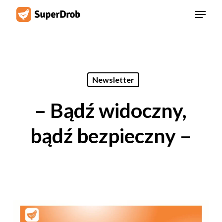
Skip
Menu
to
main
content
Newsletter
– Bądź widoczny,
bądź bezpieczny –