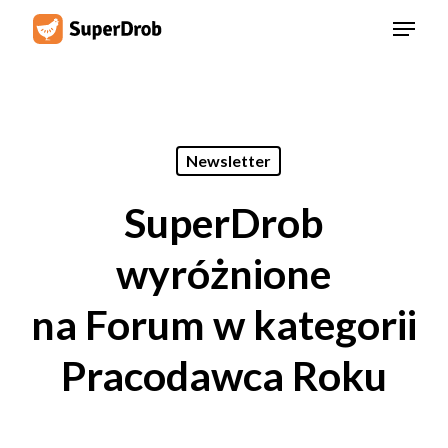
Skip
Menu
to
main
content
Newsletter
SuperDrob
wyróżnione
na Forum w kategorii
Pracodawca Roku