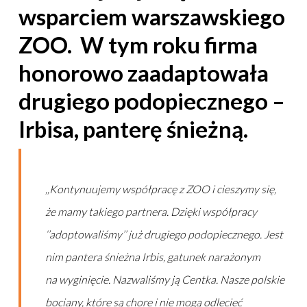
wsparciem warszawskiego
ZOO. W tym roku firma
honorowo
zaadaptowała
drugiego podopiecznego –
Irbisa, panterę śnieżną.
,,Kontynuujemy współpracę z ZOO i cieszymy się,
że mamy takiego partnera. Dzięki współpracy
‘’adoptowaliśmy’’ już drugiego podopiecznego. Jest
nim pantera śnieżna Irbis, gatunek narażonym
na wyginięcie. Nazwaliśmy ją Centka. Nasze polskie
bociany, które są chore i nie mogą odlecieć