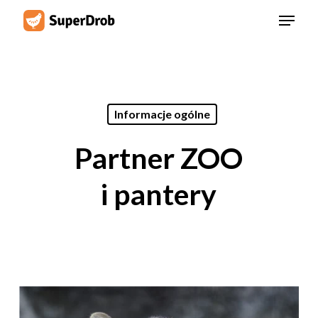
Skip
Menu
to
main
content
Informacje ogólne
Partner ZOO
i pantery