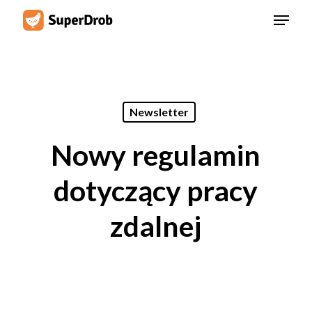
Skip
Menu
to
main
content
Newsletter
Nowy regulamin
dotyczący pracy
zdalnej