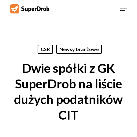
Skip
Menu
to
main
content
CSR
Newsy branżowe
Dwie spółki z GK
SuperDrob na liście
dużych podatników
CIT