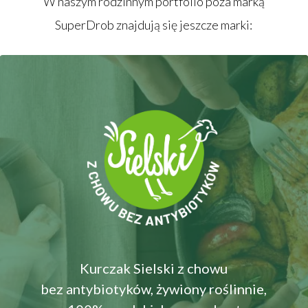
W naszym rodzinnym portfolio poza marką
SuperDrob znajdują się jeszcze marki:
Kurczak Sielski z chowu
bez antybiotyków, żywiony roślinnie,