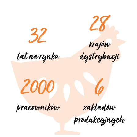
28
32
krajów
lat na rynku
dystrybucji
2000
6
pracowników
zakładów
produkcyjnych