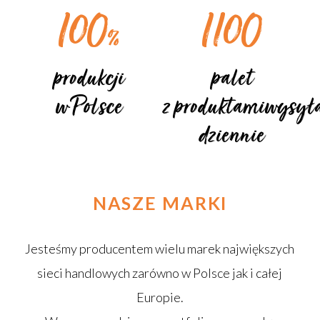
100
1100
%
produkcji
palet
w Polsce
z produktamiwysy
dziennie
NASZE
MARKI
Jesteśmy producentem wielu marek największych
sieci handlowych zarówno w Polsce jak i całej
Europie.