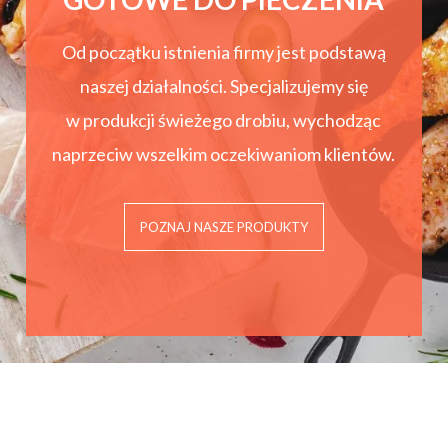
Od początku istnienia firmy jest podstawą
naszej działalności. Specjalizujemy się
w produkcji świeżego drobiu, wychodząc
naprzeciw wszelkim oczekiwaniom klientów.
POZNAJ NASZE PRODUKTY