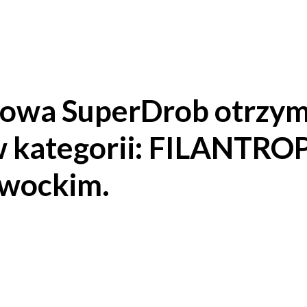
łowa SuperDrob otrzy
w kategorii: FILANTR
twockim.