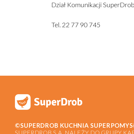
Dział Komunikacji SuperDrob.
Tel. 22 77 90 745
©SUPERDROB KUCHNIA SUPERPOMYSŁÓ
SUPERDROB S.A. NALEŻY DO GRUPY KA