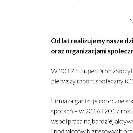
N
Od lat realizujemy nasze dz
oraz organizacjami społeczn
W 2017 r. SuperDrob założył
pierwszy raport społeczny (C
Firma organizuje coroczne sp
spotkań – w 2016 i 2017 roku,
współpraca najbardziej aktywn
i podmiotów biznesowych oraz