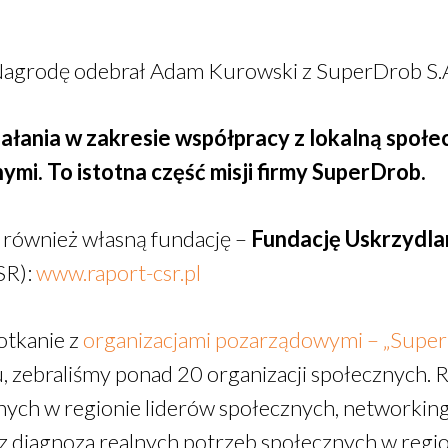
agrodę odebrał Adam Kurowski z SuperDrob S.
iałania w zakresie współpracy z lokalną społ
ymi. To istotna część misji firmy SuperDrob.
 również własną fundację –
Fundację Uskrzydl
SR):
www.raport-csr.pl
otkanie z
organizacjami pozarządowymi – „SuperI
 zebraliśmy ponad 20 organizacji społecznych. R
ych w regionie liderów społecznych, networking 
 diagnoza realnych potrzeb społecznych w regio