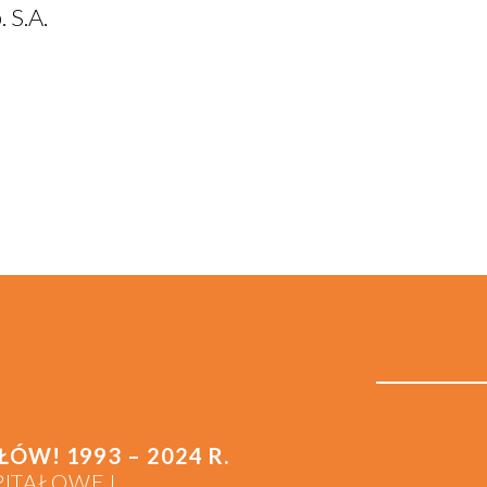
 S.A.
W! 1993 – 2024 R.
PITAŁOWEJ