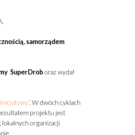
A.
ecznością, samorządem
amy SuperDrob
oraz wydał
nicjatywy”
. W dwóch cyklach
ezultatem projektu jest
lokalnych organizacji
nie.