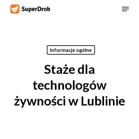
Skip
Menu
to
main
content
Informacje ogólne
Staże dla
technologów
żywności w Lublinie