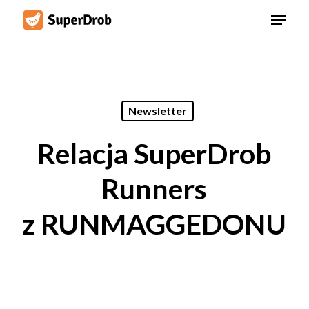
Skip
Menu
to
main
content
Newsletter
Relacja SuperDrob
Runners
z RUNMAGGEDONU