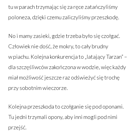
tu w parach trzymając się za ręce zatańczyliśmy
poloneza, dzięki czemu zaliczyliśmy przeszkodę.
No i mamy zasieki, gdzie trzeba było się czołgać.
Człowiek nie dość, że mokry, to cały brudny
w piachu. Kolejna konkurencja to „latający Tarzan” –
dla szczęśliwców zakończona w wodzie, więc każdy
miał możliwość jeszcze raz odświeżyć się trochę
przy sobotnim wieczorze.
Kolejna przeszkoda to czołganie się pod oponami.
Tu jedni trzymali opony, aby inni mogli pod nimi
przejść.