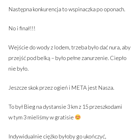
Następna konkurencja to wspinaczka po oponach.
No i finał!!!
Wejście do wody z lodem, trzeba było dać nura, aby
przejść pod belką – było pełne zanurzenie. Ciepło
nie było.
Jeszcze skok przez ogień i META jest Nasza.
To był Bieg na dystansie 3 km z 15 przeszkodami
w tym 3 mieliśmy w gratisie
Indywidualnie ciężko byłoby go ukończyć,