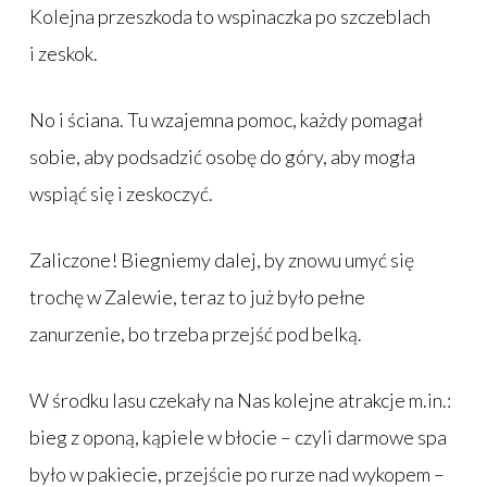
Kolejna przeszkoda to wspinaczka po szczeblach
i zeskok.
No i ściana. Tu wzajemna pomoc, każdy pomagał
sobie, aby podsadzić osobę do góry, aby mogła
wspiąć się i zeskoczyć.
Zaliczone! Biegniemy dalej, by znowu umyć się
trochę w Zalewie, teraz to już było pełne
zanurzenie, bo trzeba przejść pod belką.
W środku lasu czekały na Nas kolejne atrakcje m.in.:
bieg z oponą, kąpiele w błocie – czyli darmowe spa
było w pakiecie, przejście po rurze nad wykopem –