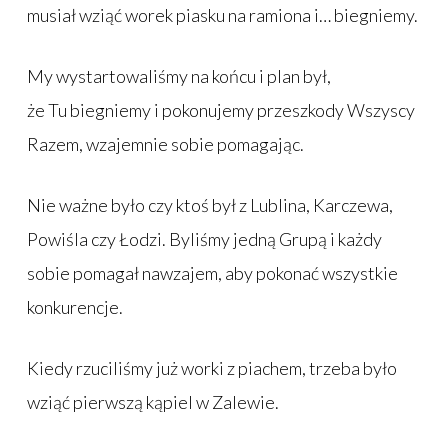
musiał wziąć worek piasku na ramiona i… biegniemy.
My wystartowaliśmy na końcu i plan był,
że Tu biegniemy i pokonujemy przeszkody Wszyscy
Razem, wzajemnie sobie pomagając.
Nie ważne było czy ktoś był z Lublina, Karczewa,
Powiśla czy Łodzi. Byliśmy jedną Grupą i każdy
sobie pomagał nawzajem, aby pokonać wszystkie
konkurencje.
Kiedy rzuciliśmy już worki z piachem, trzeba było
wziąć pierwszą kąpiel w Zalewie.